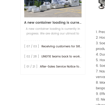
A new container loading is currently in progress.
A new container loading is currently in
1. Pr
progress. We are doing our utmost to
2. Ho
ensure you receive your high-quality
3. So
screen printing production line at the
[ 07 / 03 ]
Receiving customers for Slitting machine with differential Slip Shaft
earliest possible time.
produc
4. Du
[ 02 / 28 ]
LINGTIE teams back to work at Feb.25th.
5. Ho
6. So
[ 01 / 21 ]
After-Sales Service Notice for Turkey Region
7. Na
verva
8. Ma
bespa
9. Ef
10. N