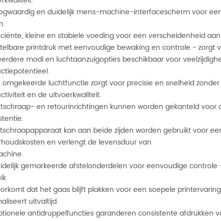
rkwaliteit.
oogwaardig en duidelijk mens-machine-interfacescherm voor eenv
n.
fficiënte, kleine en stabiele voeding voor een verscheidenheid aan
nstelbare printdruk met eenvoudige bewaking en controle - zorgt v
eerdere modi en luchtaanzuigopties beschikbaar voor veelzijdigh
ctiepotentieel.
e omgekeerde luchtfunctie zorgt voor precisie en snelheid zonde
tiviteit en de uitvoerkwaliteit.
nktschraap- en retourinrichtingen kunnen worden gekanteld voor 
stentie.
nktschraapapparaat kan aan beide zijden worden gebruikt voor ee
houdskosten en verlengt de levensduur van
achine.
uidelijk gemarkeerde afstelonderdelen voor eenvoudige controle - 
ik.
oorkomt dat het gaas blijft plakken voor een soepele printervarin
liseert uitvaltijd.
ptionele antidruppelfuncties garanderen consistente afdrukken va