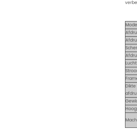
verbe
Mode
Afdr
Afdr
Sche
Afdru
Luch
Stro
Frame
Dikte
afdru
Gewi
Hoogt
Mach