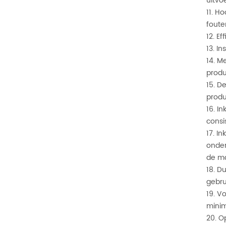
uitvoe
11. H
foute
12. E
13. I
14. M
produ
15. D
produc
16. I
consi
17. I
onder
de m
18. D
gebru
19. V
minima
20. O