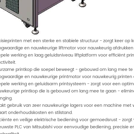
ecisieprinten met een sterke en stabiele structuur - zorgt keer op 
ogwaardige en nauwkeurige liftmotor voor nauwkeurig afdrukken en 
epele werking en laag geluidsniveau liftplatform voor efficiënt pri
tiviteit.
urzame printkop die soepel beweegt - gebouwd om lang mee te ga
ogwaardige en nauwkeurige printmotor voor nauwkeurig printen en 
epele werking en geluidsarm printsysteem - zorgt voor een optima
uwkeurige printkop die is gebouwd om lang mee te gaan - elimin
nging.
akt gebruik van zeer nauwkeurige lagers voor een machine met 
art onderhoudskosten en stilstand.
ficiënte en veilige elektrische bediening voor gemoedsrust - zorgt
ieuwste PLC van Mitsubishi voor eenvoudige bediening, precisie e