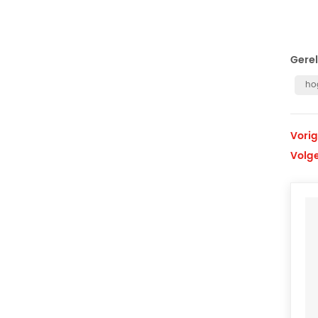
Gere
ho
Vorig
Volg