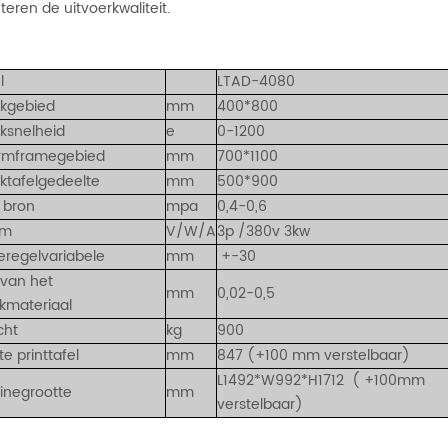
teren de uitvoerkwaliteit.
l
LTAD-4080
ukgebied
mm
400*800
uksnelheid
e
0-1200
rmframegebied
mm
700*1100
ktafelgedeelte
mm
500*900
t bron
mpa
0,4-0,6
om
V/W/A
3p /380v 3kw
regelvariabele
mm
+-30
 van het
mm
0,02-0,5
kmateriaal
cht
kg
900
e printtafel
mm
847 (+100 mm verstelbaar)
L1492*W992*H1712
(
+100mm
inegrootte
mm
verstelbaar)