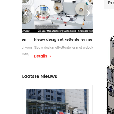
Pr
kelassen
Nieuw design etikettenteller met webgids
is ideaal voor
Nieuw design etikettenteller met webgids
Etikettenopw
 efficiëntie,
gebruikt in in
Details
un
etiketterings
Details
vereisen. Som
machines voor
Laatste Nieuws
nodig hebben
ondersteunen