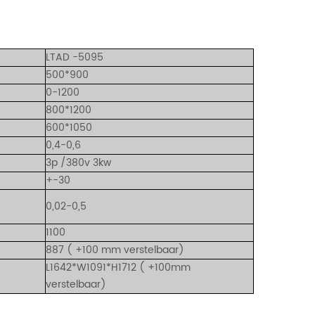
LTAD
-5095
500*900
0-1200
800*1200
600*1050
0,4-0,6
3p /380v 3kw
+-30
0,02-0,5
1100
887
(
+100 mm verstelbaar)
L1642*W1091*H1712
(
+100mm
verstelbaar)