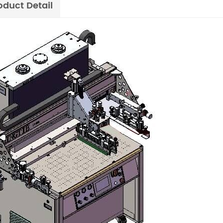
oduct Detail
elektrostatisch eliminerende opwikkelaar
UV-rol-naar-rol-drukmachine
ikkelmachines worden vaak
De automatische rol-tot-rol zeefdrukmach
dustrieën die efficiënte
omvat hoofdzakelijk een feeder, een
- en verpakkingsprocessen
zeefdrukstation en een heteluchtdroger. U
Details
mige industrieën die vaak
droger en IR-droger zijn optioneel
 het terugspoelen van etiketten
verkrijgbaar. Voor het printen van labels 
 om hun productie te
warmteoverdracht kan een poedermachin
.
aan de printlijn worden toegevoegd.