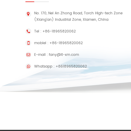
No. 170, Nei An Zhong Road, Torch High-tech Zone
(Xiang'an) Industrial Zone, Xiamen, China
Tel :
+86-18965820062
mobiel :
+86-18965820062
E-mail :
fany@lt-xm.com
Whatsapp :
+8618965820062