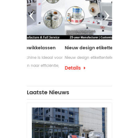
kkelassen
Nieuw design etikettenteller met webgids
 is ideaal voor
Nieuw design etikettenteller met webgids
Etikettenop
r efficiëntie,
gebruikt in i
Details
 hun
etiketterin
Details
vereisen. S
machines vo
Laatste Nieuws
nodig hebbe
ondersteune