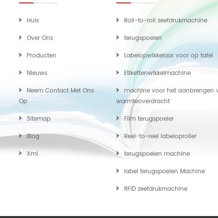
Huis
Roll-to-roll zeefdrukmachine
Over Ons
terugspoelen
Producten
Labelopwikkelaar voor op tafel
Nieuws
Etikettenwikkelmachine
Neem Contact Met Ons
machine voor het aanbrengen 
Op
warmteoverdracht
Sitemap
Film terugspoeler
Blog
Reel-to-reel labeloproller
Xml
terugspoelen machine
label terugspoelen Machine
RFID zeefdrukmachine