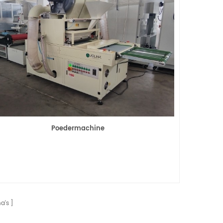
Poedermachine
a's