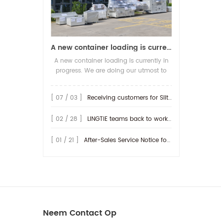
A new container loading is currently in progress.
A new container loading is currently in
progress. We are doing our utmost to
ensure you receive your high-quality
screen printing production line at the
[ 07 / 03 ]
Receiving customers for Slitting machine with differential Slip Shaft
earliest possible time.
[ 02 / 28 ]
LINGTIE teams back to work at Feb.25th.
[ 01 / 21 ]
After-Sales Service Notice for Turkey Region
Neem Contact Op