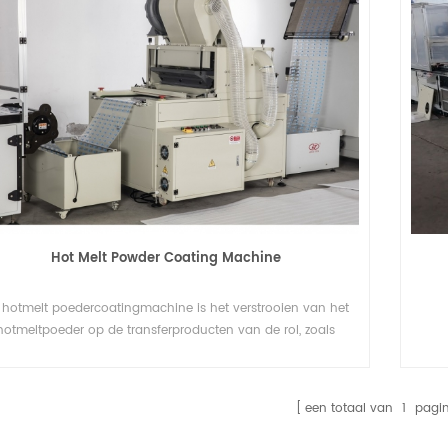
Hot Melt Powder Coating Machine
 hotmelt poedercoatingmachine is het verstrooien van het
hotmeltpoeder op de transferproducten van de rol, zoals
tieletiketten, transferpapier, transferfilm, pyrografie, behang,
enz.
een totaal van
1
pagin