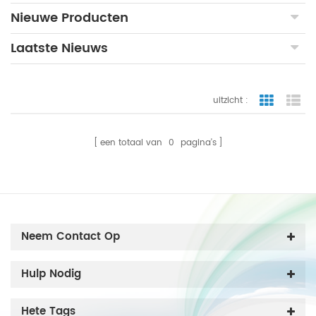
Nieuwe Producten
Laatste Nieuws
uitzicht :
rasterwe
li
een totaal van
0
pagina's
Neem Contact Op
Hulp Nodig
Hete Tags